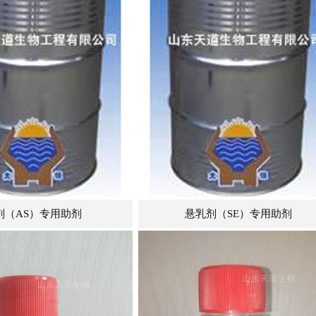
1
2
3
悬乳剂（SE）专用助剂
油悬浮剂（OD）