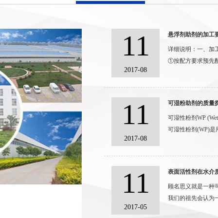
11
悬浮剂助剂的加工要求
详细说明：一、加
①按配方要求预先配
2017-08
11
可湿粉助剂的质量探讨
可湿性粉剂WP (We
可湿性粉剂(WP)是用
2017-08
11
表面活性剂在水介质
顾名思义就是一种
我们的祖先会认为一
2017-05